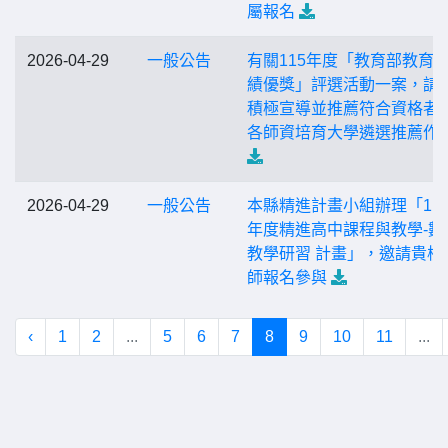
屬報名
2026-04-29
一般公告
有關115年度「教育部教育
績優獎」評選活動一案，請
積極宣導並推薦符合資格者
各師資培育大學遴選推薦作
2026-04-29
一般公告
本縣精進計畫小組辦理「11
年度精進高中課程與教學-數
教學研習 計畫」，邀請貴校
師報名參與
‹
1
2
...
5
6
7
8
9
10
11
...