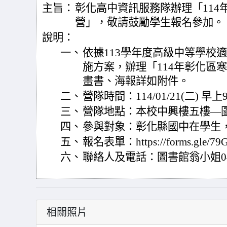
主旨：
彰化高中資訊服務隊辦理「114
營」，敬請鼓勵學生報名參加。
說明：
一、
依據113學年度高級中等學校
施方案，辦理「114年彰化區
畫書、海報詳如附件。
二、
營隊時間：114/01/21(二) 早上9
三、
營隊地點：本校中興樓五樓—
四、
參與對象：彰化縣國中在學生，
五、
報名表單：https://forms.gle/79
六、
聯絡人及電話：圖書館翁小姐04-72
相關照片