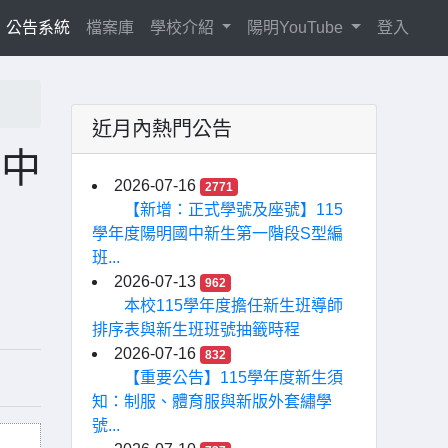
current)
公告系統
檔案庫
學校介紹
陽明YouTube
登入
近月內熱門公告
國中
2026-07-16
2771
【新增：正式學號及座號】115
學年度陽明國中新生第一階段S型編
班...
2026-07-13
962
本校115學年度擔任新生班導師
排序表與新生班班號抽籤時程
2026-07-16
832
【重要公告】115學年度新生須
知：制服、體育服與新版外套繡學
號...