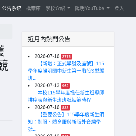
current)
公告系統
檔案庫
學校介紹
陽明YouTube
登入
近月內熱門公告
護
2026-07-16
2775
競
【新增：正式學號及座號】115
學年度陽明國中新生第一階段S型編
班...
2026-07-13
962
本校115學年度擔任新生班導師
排序表與新生班班號抽籤時程
2026-07-16
833
【重要公告】115學年度新生須
知：制服、體育服與新版外套繡學
號...