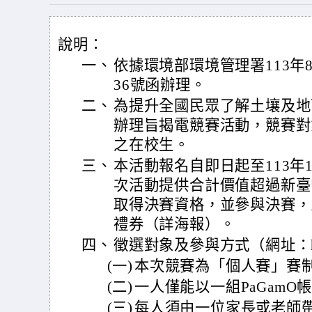
說明：
一、
依據環境部環境管理署113年8月
36號函辦理。
二、
為提升全國民眾了解土壤及地
辦理旨揭電競賽活動，競賽對
之在校生。
三、
本活動報名自即日起至113年1
次活動提供合計價值超過新臺
取得決賽資格，並參與決賽，即
禮券（詳海報）。
四、
徵選對象及參與方式（網址：https:
(一)
本次競賽為「個人賽」賽
(二)
一人僅能以一組PaGamO
(三)
每人須由一位家長或老師