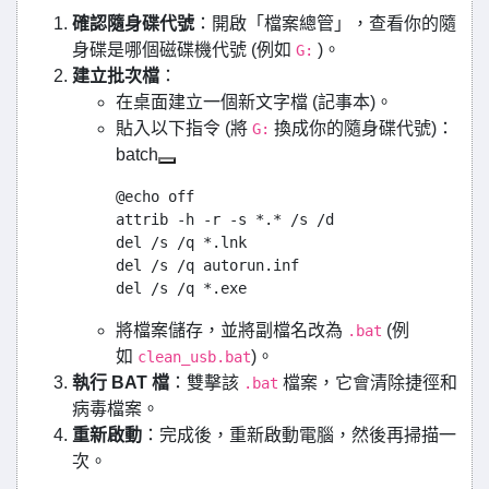
確認隨身碟代號
：開啟「檔案總管」，查看你的隨
身碟是哪個磁碟機代號 (例如
)。
G:
建立批次檔
：
在桌面建立一個新文字檔 (記事本)。
貼入以下指令 (將
換成你的隨身碟代號)：
G:
batch
@echo off

attrib -h -r -s *.* /s /d

del /s /q *.lnk

del /s /q autorun.inf

將檔案儲存，並將副檔名改為
(例
.bat
如
)。
clean_usb.bat
執行 BAT 檔
：雙擊該
檔案，它會清除捷徑和
.bat
病毒檔案。
重新啟動
：完成後，重新啟動電腦，然後再掃描一
次。