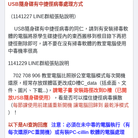
USB隨身碟有中捷徑病毒處理方式
（1141227 LINE群組張貼說明）
USB隨身碟有中捷徑病毒的同仁，請到有安裝掃毒軟
體的電腦將原學生碟捷徑內的東西搬移到根目錄下再把
捷徑刪除即可，請不要在沒有掃毒軟體的教室電腦使用
中毒機率很高
1141229 LINE群組張貼說明
702 708 906 教室電腦比照辦公室電腦模式每次開機
還原，經常存放媒體區更改成D槽C_data（括桌面、文
件、圖片、下載...)，
請電子書 安裝路徑改到D槽（已開
放USB隨身碟使用）
，看是否可以擋住捷徑病毒擴散
（
每節課使用前建議重新開機 讓電腦回歸到 最乾淨模式
）！
以下是AI查詢回應
注意：必須在未中毒的電腦執行（有
每次還原PC重開機）或有裝PC-cillin 軟體的電腦處理