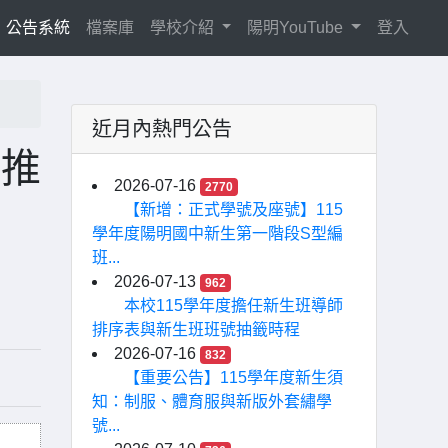
current)
公告系統
檔案庫
學校介紹
陽明YouTube
登入
近月內熱門公告
校推
2026-07-16
2770
【新增：正式學號及座號】115
學年度陽明國中新生第一階段S型編
班...
2026-07-13
962
本校115學年度擔任新生班導師
排序表與新生班班號抽籤時程
2026-07-16
832
【重要公告】115學年度新生須
知：制服、體育服與新版外套繡學
號...