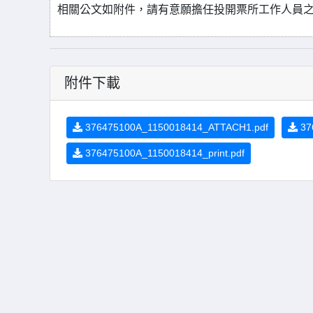
相關公文如附件，請有意願擔任投開票所工作人員之同
附件下載
376475100A_1150018414_ATTACH1.pdf
37
376475100A_1150018414_print.pdf