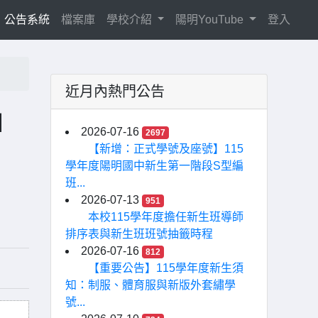
current)
公告系統
檔案庫
學校介紹
陽明YouTube
登入
近月內熱門公告
」
2026-07-16
2697
【新增：正式學號及座號】115
學年度陽明國中新生第一階段S型編
班...
2026-07-13
951
本校115學年度擔任新生班導師
排序表與新生班班號抽籤時程
2026-07-16
812
【重要公告】115學年度新生須
知：制服、體育服與新版外套繡學
號...