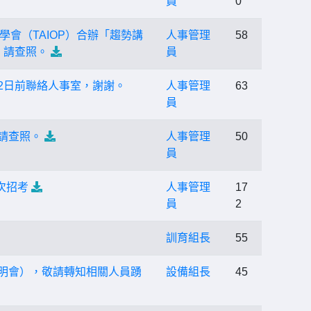
員
0
會（TAIOP）合辦「趨勢講
人事管理
58
，請查照。
員
2日前聯絡人事室，謝謝。
人事管理
63
員
請查照。
人事管理
50
員
次招考
人事管理
17
員
2
訓育組長
55
（說明會），敬請轉知相關人員踴
設備組長
45