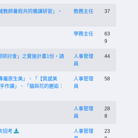
域教師暑假共同備課研習」，
教務主任
37
學務主任
63
9
際研討會」之實施計畫1份，請
人事管理
44
員
專屬原生美」、「【質感美
人事管理
58
手作課」、「貓與花的邂逅：
員
人事管理
28
員
8
次招考
人事管理
23