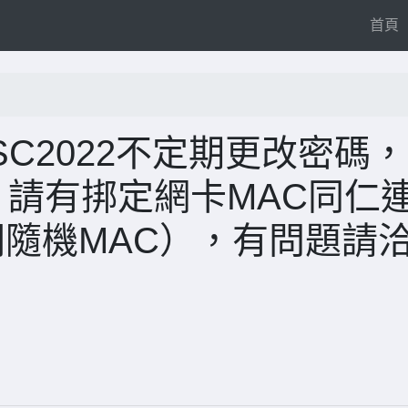
(
首頁
iYMSC2022不定期更改密碼
，請有挷定網卡MAC同仁
必關隨機MAC），有問題請