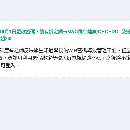
碼，預定10月1日更改密碼，請有挷定網卡MAC同仁連線ICHCEDU（務
組242
年度有老師反映學生知道學校的
密碼導致管理不便，但
WiFi
改，資訊組利用暑假綁定學校大屏電視網路
，之後將不
MAC
即可登入
。