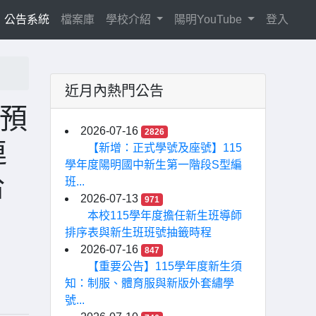
current)
公告系統
檔案庫
學校介紹
陽明YouTube
登入
近月內熱門公告
，預
2026-07-16
2826
連
【新增：正式學號及座號】115
學年度陽明國中新生第一階段S型編
洽
班...
2026-07-13
971
本校115學年度擔任新生班導師
排序表與新生班班號抽籤時程
2026-07-16
847
【重要公告】115學年度新生須
知：制服、體育服與新版外套繡學
號...