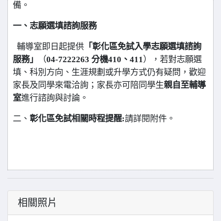
備。
一、志願選填諮詢服務
輔導室即日起提供
「彰化區免試入學志願選填諮詢
服務」
（
04-7222263 分機410、411
），若對志願選
填、科別方向、生涯規劃或升學方式仍有疑問，歡迎
家長及同學來電洽詢；家長亦可陪同學生
親自至輔導
室
進行諮詢與討論。
二、
彰化區免試相關時程提醒:
請詳閱附件。
相關照片