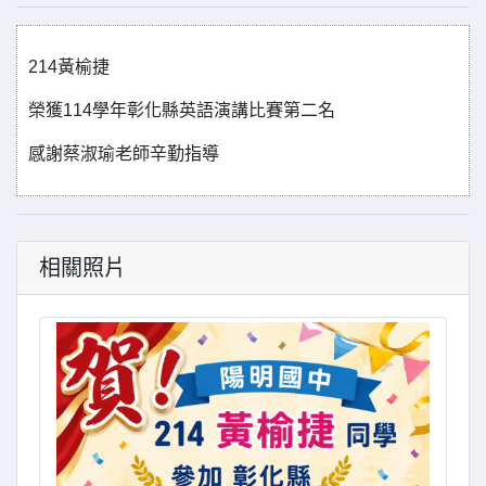
214黃榆捷
榮獲114學年彰化縣英語演講比賽第二名
感謝蔡淑瑜老師辛勤指導
相關照片