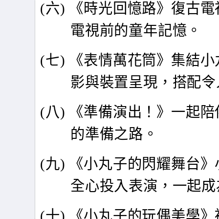
(
六) 《時光回憶路》復古
電視前的童年記憶。
(
七) 《表情萬花筒》集結
影與裝置呈現，搭配令
(
八) 《準備演出！》一起
的準備之路。
(
九) 《小丸子的閃耀舞台
全心投入表演，一起成
(
十) 《小丸子的玩偶美學