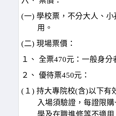
六、 票價：
(
一) 學校票，不分大人、小
用。
(
二) 現場票價：
１、 全票470元：一般身
２、 優待票450元：
(
１) 持大專院校(含)以下
入場須驗證，每證限購
學及在職進修等不適用