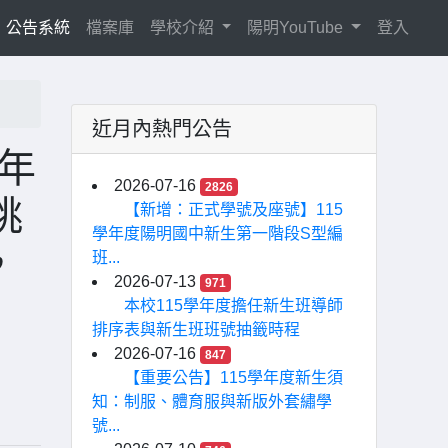
current)
公告系統
檔案庫
學校介紹
陽明YouTube
登入
近月內熱門公告
5年
2026-07-16
2826
桃
【新增：正式學號及座號】115
學年度陽明國中新生第一階段S型編
，
班...
2026-07-13
971
本校115學年度擔任新生班導師
排序表與新生班班號抽籤時程
2026-07-16
847
【重要公告】115學年度新生須
知：制服、體育服與新版外套繡學
號...