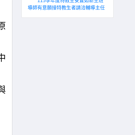
115學年度特教生安置如新生班
導師有意願接特教生者請洽輔導主任
原
中
與