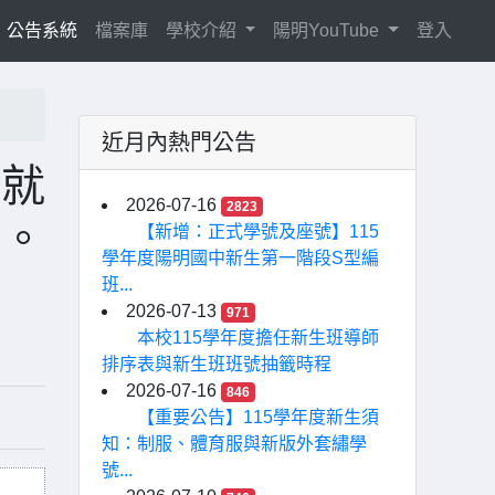
current)
公告系統
檔案庫
學校介紹
陽明YouTube
登入
近月內熱門公告
校就
2026-07-16
2823
照。
【新增：正式學號及座號】115
學年度陽明國中新生第一階段S型編
班...
2026-07-13
971
本校115學年度擔任新生班導師
排序表與新生班班號抽籤時程
2026-07-16
846
【重要公告】115學年度新生須
知：制服、體育服與新版外套繡學
號...