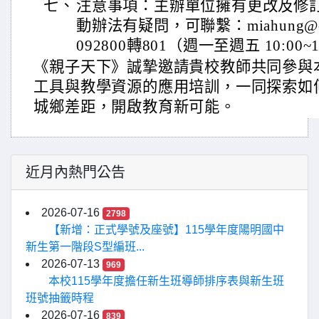
七、
注意事項：主辦單位擁有更改及修
動辦法有疑問，可聯繫：miahung@cw.
092800轉801（週一至週五 10:00~1
《親子天下》誠摯邀請貴校教師共同參與本
工具與教學資源的應用培訓，一同探索如何
城鄉差距，開啟教育新可能。
近月內熱門公告
2026-07-16
2798
【新增：正式學號及座號】115學年度陽明國中
新生第一階段S型編班...
2026-07-13
969
本校115學年度擔任新生班導師排序表與新生班
班號抽籤時程
2026-07-16
839