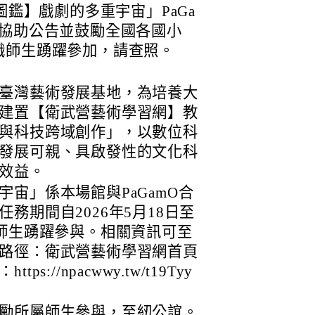
圖鑑】戲劇的多重宇宙」PaGa
予協助公告並鼓勵全國各國小
職師生踴躍參加，請查照。
臺灣藝術發展基地，為培養大
建置【衛武營藝術學習網】教
與科技跨域創作」，以數位科
發展可親、具啟發性的文化科
效益。
宙」係本場館與PaGamO合
務期間自2026年5月18日至
校師生踴躍參與。相關資訊可至
路徑：衛武營藝術學習網首頁
://npacwwy.tw/t19Tyy
勵所屬師生參與，至紉公誼。