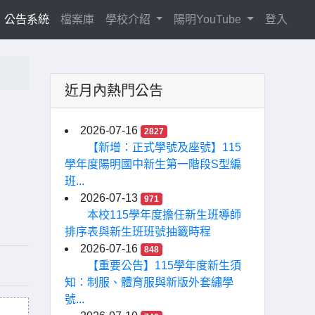
current)
公告系統
檔案庫
學校介紹
陽明YouTube
登入
近月內熱門公告
2026-07-16
2827
【新增：正式學號及座號】115
學年度陽明國中新生第一階段S型編
班...
2026-07-13
971
本校115學年度擔任新生班導師
排序表與新生班班號抽籤時程
2026-07-16
848
【重要公告】115學年度新生須
知：制服、體育服與新版外套繡學
號...