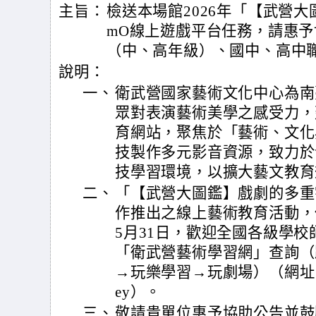
主旨：
檢送本場館2026年「【武營大
mO線上遊戲平台任務，請惠
（中、高年級）、國中、高中
說明：
一、
衛武營國家藝術文化中心為南
眾對表演藝術美學之感受力，
育網站，聚焦於「藝術、文化
技製作多元影音資源，致力於
技學習環境，以擴大藝文教育
二、
「【武營大圖鑑】戲劇的多重宇
作推出之線上藝術教育活動，任
5月31日，歡迎全國各級學
「衛武營藝術學習網」查詢（
→玩樂學習→玩劇場）（網址：https
ey）。
三、
敬請貴單位惠予協助公告並鼓