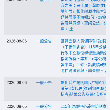
容之美：第十屆台灣原住民
雙年展」彰化縣原住民生活
迴特展電子海報1份，請協
告展覽資訊，至紉公誼，請
照。
2026-08-06
一般公告
函轉公務人員保障暨培訓委
（下稱保訓會）115年公務
行政中立數位學習暨抽獎活
指定課程，業於「e等公務園
習平臺」上架，請賡續鼓勵
同仁踴躍參與，請查照。
2026-08-06
一般公告
彰化縣立陽明國民中學115
度第3次代理(課)教師甄選(第
招考)結果公告及第4次招考
2026-08-05
一般公告
115年健康中心菸害防制宣