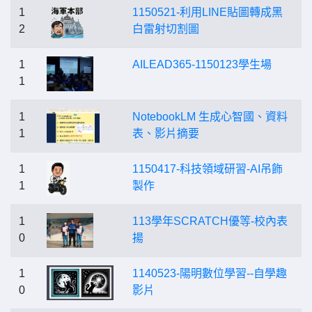
1
1150521-利用LINE貼圖轉成黑
2
白雷射切割圖
1
AILEAD365-1150123學生場
1
1
NotebookLM 生成心智國、資料
1
表、影片摘要
1
1150417-科技領域研習-AI吊飾
1
製作
1
113學年SCRATCH優等-校內表
0
揚
1
1140523-陽明數位學習--自學趣
0
影片