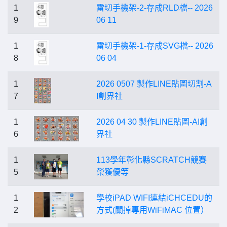
1
雷切手機架-2-存成RLD檔-- 2026
9
06 11
1
雷切手機架-1-存成SVG檔-- 2026
8
06 04
1
2026 0507 製作LINE貼圖切割-A
7
I創界社
1
2026 04 30 製作LINE貼圖-AI創
6
界社
1
113學年彰化縣SCRATCH競賽
5
榮獲優等
1
學校iPAD WIFI連結iCHCEDU的
2
方式(關掉專用WiFiMAC 位置）