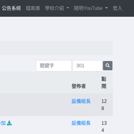
current)
公告系統
檔案庫
學校介紹
陽明YouTube
登入
點
發佈者
閱
設備組長
12
8
參加
設備組長
13
4