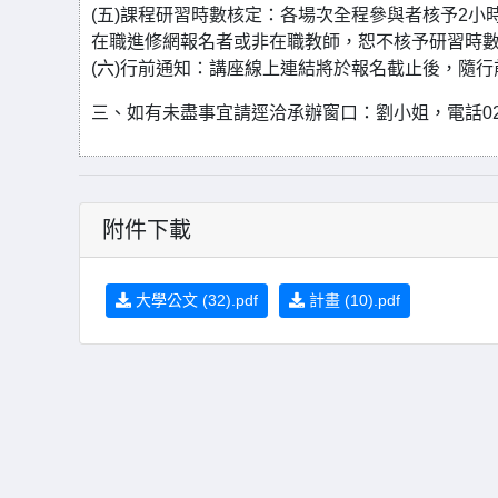
(五)課程研習時數核定：各場次全程參與者核予2
在職進修網報名者或非在職教師，恕不核予研習時
(六)行前通知：講座線上連結將於報名截止後，隨
三、如有未盡事宜請逕洽承辦窗口：劉小姐，電話02-2362-0
附件下載
大學公文 (32).pdf
計畫 (10).pdf