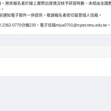
小時。將依報名者於線上實際出席情況核予研習時數，未經由全國
數。
行前通知電子郵件一併提供，敬請報名者密切留意個人信箱。
770分機230，電子信箱miya0701@rcpet.ntnu.edu.tw。