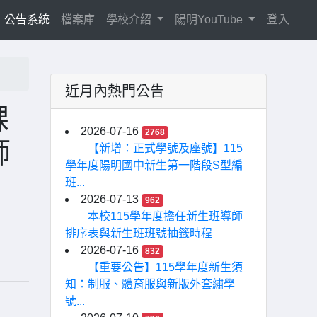
current)
公告系統
檔案庫
學校介紹
陽明YouTube
登入
近月內熱門公告
課
2026-07-16
2768
師
【新增：正式學號及座號】115
學年度陽明國中新生第一階段S型編
班...
2026-07-13
962
本校115學年度擔任新生班導師
排序表與新生班班號抽籤時程
2026-07-16
832
【重要公告】115學年度新生須
知：制服、體育服與新版外套繡學
號...