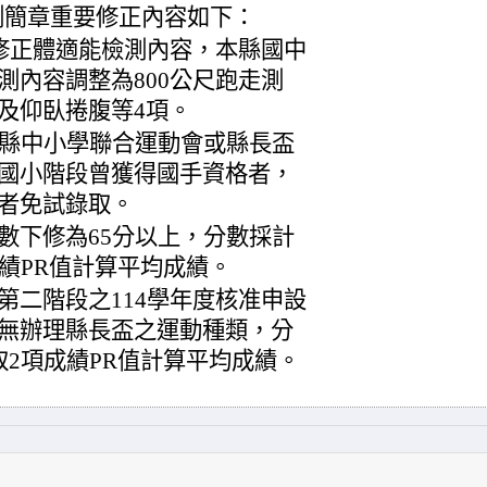
測簡章重要修正內容如下：
起修正體適能檢測內容，本縣國中
測內容調整為800公尺跑走測
及仰臥捲腹等4項。
本縣中小學聯合運動會或縣長盃
國小階段曾獲得國手資格者，
者免試錄取。
數下修為65分以上，分數採計
績PR值計算平均成績。
第二階段之114學年度核准申設
無辦理縣長盃之運動種類，分
取2項成績PR值計算平均成績。