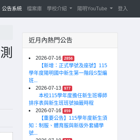
current)
公告系統
檔案庫
學校介紹
陽明YouTube
登入
近月內熱門公告
檢測
2026-07-16
2856
【新增：正式學號及座號】115
學年度陽明國中新生第一階段S型編
班...
2026-07-13
977
本校115學年度擔任新生班導師
排序表與新生班班號抽籤時程
2026-07-16
859
【重要公告】115學年度新生須
知：制服、體育服與新版外套繡學
號...