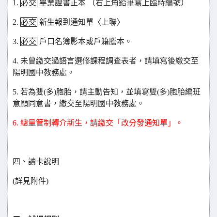
1.
必交
畢業證書正本 （右上角鉛筆寫上臨時編號）
2.
必交
新生報到通知單〈上聯〉
3.
必交
戶口名簿影本或戶籍謄本。
4.
未曾繳交過語言選修課程調查表者，請填寫後繳交至
陽明國中教務處。
5.
若為雙(多)胞胎，請主動告知，並填寫雙(多)胞胎編班
意願同意書，繳交至陽明國中教務處。
6.
總量管制轉介新生，請繳交「改分發通知單」。
四、讀卡說明
(
詳見附件)