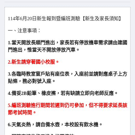
114
年6月20日新生報到暨編班測驗【新生及家長須知】
一、注意事項：
1.
當天開放長順門進出，家長若有停放機車需求請由建國
門進出，惟當天不開放停放汽車。
2.
新生請穿著國小校服。
3.
各臨時教室窗戶貼有座位表，入座前並請對應桌子上方
貼條，務必對號入座。
4.
備妥2B鉛筆、橡皮擦，若有缺請立即向老師反應。
5.
編班測驗進行期間若遲到仍可參加，但不得要求延長該
節考試時間。
6.
天氣炎熱，請自備水壺，本校設有飲水機。