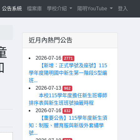
current)
公告系統
檔案庫
學校介紹
陽明YouTube
登入
近月內熱門公告
童
2026-07-16
2771
加
【新增：正式學號及座號】115
學年度陽明國中新生第一階段S型編
班...
2026-07-13
962
本校115學年度擔任新生班導師
排序表與新生班班號抽籤時程
2026-07-16
832
【重要公告】115學年度新生須
知：制服、體育服與新版外套繡學
號...