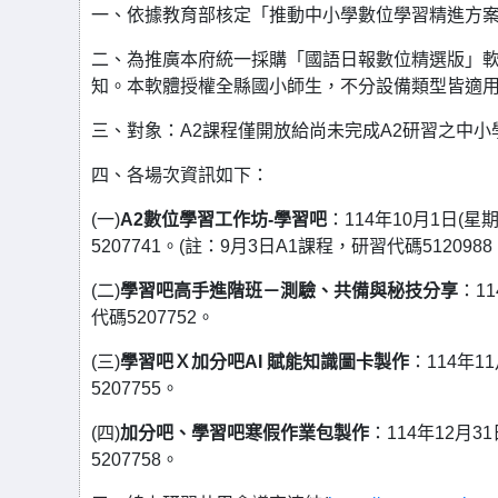
一、依據教育部核定「推動中小學數位學習精進方案
二、為推廣本府統一採購「國語日報數位精選版」
知。本軟體授權全縣國小師生，不分設備類型皆適
三、對象：A2課程僅開放給尚未完成A2研習之中
四、各場次資訊如下：
(一)
A2數位學習工作坊-學習吧
：114年10月1日(
5207741。(註：9月3日A1課程，研習代碼512
(二)
學習吧高手進階班－測驗、共備與秘技分享
：1
代碼5207752。
(三)
學習吧Ｘ加分吧AI 賦能知識圖卡製作
：114年1
5207755。
(四)
加分吧、學習吧寒假作業包製作
：114年12月
5207758。