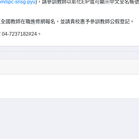
com/spc-snsg-pyu
)，請參訓教師以彰化EIP或可顯示中文全名帳
至全國教師在職進修網報名，並請貴校惠予參訓教師公假登記。
7237182#24。