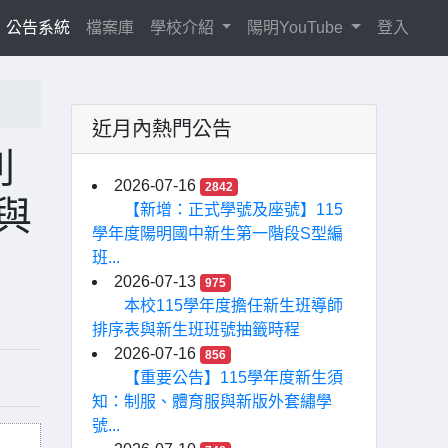
current)
公告系統
檔案庫
學校介紹
陽明YouTube
登入
近月內熱門公告
列
2026-07-16
2842
與
【新增：正式學號及座號】115
學年度陽明國中新生第一階段S型編
班...
2026-07-13
975
本校115學年度擔任新生班導師
排序表與新生班班號抽籤時程
2026-07-16
856
【重要公告】115學年度新生須
知：制服、體育服與新版外套繡學
號...