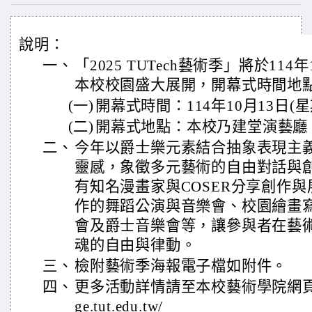
說明：
一、
「2025 TUTech藝術季」將於114
本校校園盛大展開，開幕式時間地
(一)
開幕式時間：114年10月13日(
(二)
開幕式地點：本校乃建堂演藝廳
二、
今年以爵士樂元素結合抽象表現主
靈感，象徵多元藝術的自由對話與
有知名漫畫家與COSER分享創作
作的舞蹈公演與音樂會、校園繪畫
會及爵士音樂會等，讓參與者在藝
魂的自由與律動。
三、
檢附藝術季海報電子檔如附件。
四、
更多活動詳情請至本校藝術學院網頁查詢：ht
ge.tut.edu.tw/