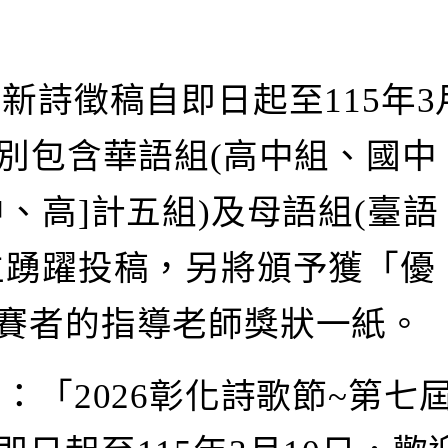
新詩徵稿自即日起至115年3
組別包含華語組(高中組、國中
、高]計五組)及母語組(臺語
生踴躍投稿，另將頒予獲「優
賽者的指導老師獎狀一紙。
：「2026彰化詩歌節~第七