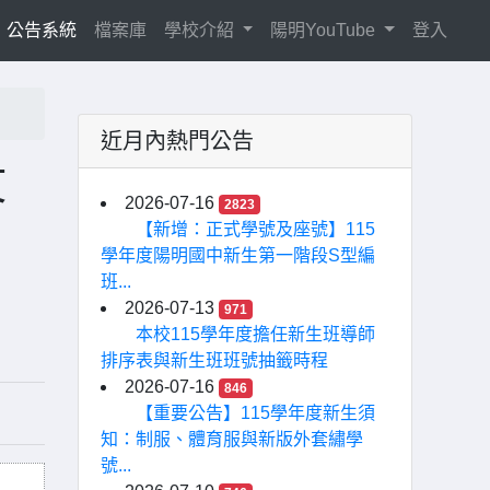
current)
公告系統
檔案庫
學校介紹
陽明YouTube
登入
近月內熱門公告
文
2026-07-16
2823
【新增：正式學號及座號】115
學年度陽明國中新生第一階段S型編
班...
2026-07-13
971
本校115學年度擔任新生班導師
排序表與新生班班號抽籤時程
2026-07-16
846
【重要公告】115學年度新生須
知：制服、體育服與新版外套繡學
號...