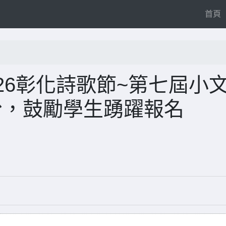
(
首頁
26彰化詩歌節~第七屆小
份，鼓勵學生踴躍報名