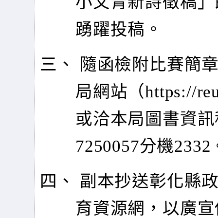
小文青新詩徵稿」即
踴躍投稿。
三、 隨函檢附比賽簡
局網站（https://r
或洽本局圖書資訊
7250057分機2332
四、 副本抄送彰化縣
育資源網，以廣宣