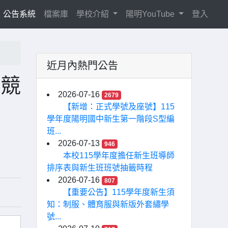
current)
公告系統
檔案庫
學校介紹
陽明YouTube
登入
近月內熱門公告
賽競
2026-07-16
2679
【新增：正式學號及座號】115
學年度陽明國中新生第一階段S型編
班...
2026-07-13
946
本校115學年度擔任新生班導師
排序表與新生班班號抽籤時程
2026-07-16
807
【重要公告】115學年度新生須
知：制服、體育服與新版外套繡學
號...