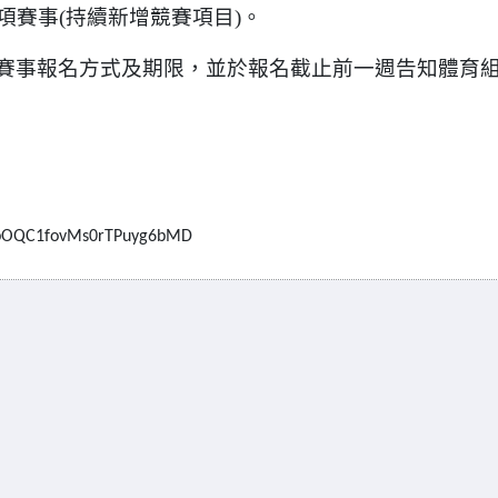
項賽事(持續新增競賽項目)。
賽事報名方式及期限，並於報名截止前一週告知體育
YCbpOQC1fovMs0rTPuyg6bMD