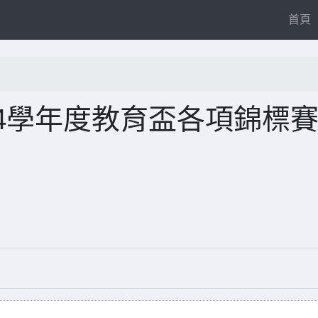
(
首頁
4學年度教育盃各項錦標