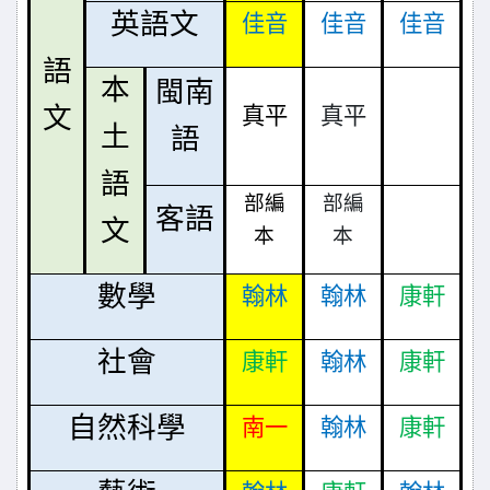
英語文
佳音
佳音
佳音
語
本
閩南
文
真平
真平
土
語
語
部編
部編
客語
文
本
本
數學
翰林
翰林
康軒
社會
康軒
翰林
康軒
自然科學
南一
翰林
康軒