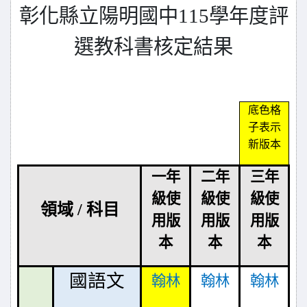
彰化縣立陽明國中115學年度評
選教科書核定結果
底色格
子表示
新版本
一年
二年
三年
級使
級使
級使
領域 / 科目
用版
用版
用版
本
本
本
國語文
翰林
翰林
翰林