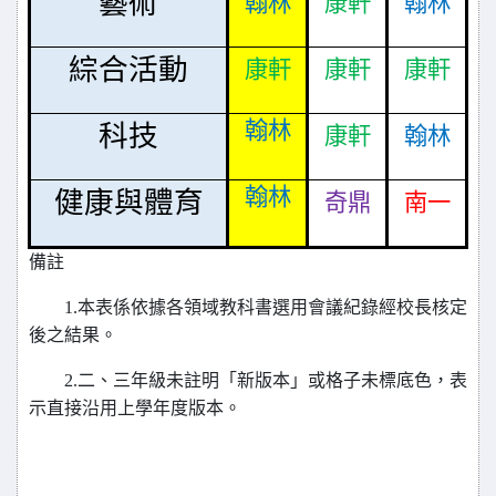
藝術
翰林
康軒
翰林
綜合活動
康軒
康軒
康軒
翰林
科技
康軒
翰林
翰林
健康與體育
奇鼎
南一
備註
1.本表係依據各領域教科書選用會議紀錄經校長核定
後之結果。
2.二、三年級未註明「新版本」或格子未標底色，表
示直接沿用上學年度版本。