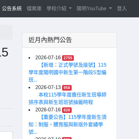
current)
公告系統
檔案庫
學校介紹
陽明YouTube
登入
近月內熱門公告
5
2026-07-16
2755
【新增：正式學號及座號】115
學年度陽明國中新生第一階段S型編
班...
2026-07-13
958
本校115學年度擔任新生班導師
排序表與新生班班號抽籤時程
2026-07-16
828
【重要公告】115學年度新生須
知：制服、體育服與新版外套繡學
號...