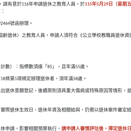
，請有意於
年申請退休之教育人員，於
年
月
日（星期
116
115
5
29
下：
號函辦理。
92464
屆齡退休）之教育人員，申請人須符合《公立學校教職員退休資
。
合計數）：指標數須達「
」，且年滿
歲。
85
55
第
條第
項規定辦理退休者，須年滿
歲。
18
1
58
提出退休意願登記，後續原則須具重大傷病或特殊原因等情形，
，實際退休生效日、退休年資及相關給與，仍需以退休案件審定
退休申請，影響相關預算執行，
請申請人審慎評估後，擇定退休