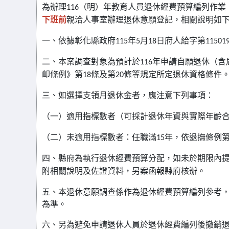
為辦理
（明）年教育人員退休經費預算編列作業
116
下班前
親洽人事室辦理退休意願登記，相關說明如
一、依據彰化縣政府
年
月
日府人給字第
115
5
18
11501
二、本案調查對象為預計於
年申請自願退休（含
116
卹條例》第
條及第
條等規定所定退休資格條件
18
20
三、如選擇支領月退休金者，應注意下列事項：
（一）適用指標數者（可採計退休年資與實際年齡
（二）未適用指標數者：任職滿
年，依退撫條例
15
四、縣府為執行退休經費預算分配，如未於期限內
附相關說明及佐證資料，另案函報縣府核辦。
五、本退休意願調查係作為退休經費預算編列參考
為準。
六、另為避免申請退休人員於退休經費編列後撤銷