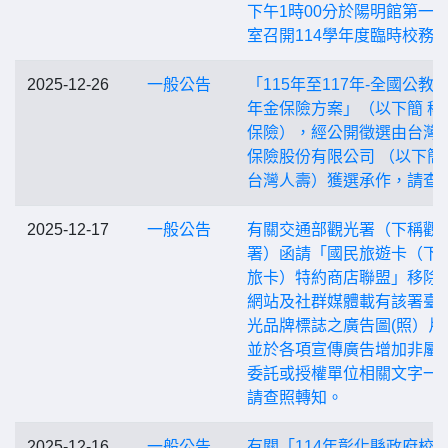
下午1時00分於陽明館第一
室召開114學年度臨時校務
2025-12-26
一般公告
「115年至117年-全國公教
年金保險方案」（以下簡 稱
保險），經公開徵選由台灣
保險股份有限公司 （以下簡
台灣人壽）獲選承作，請查
2025-12-17
一般公告
有關交通部觀光署（下稱觀
署）函請「國民旅遊卡（下
旅卡）特約商店聯盟」移除
網站及社群媒體載有該署臺
光品牌標誌之廣告圖(照）片
並於各項宣傳廣告增加非屬
委託或授權單位相關文字一
請查照轉知。
2025-12-16
一般公告
有關「114年彰化縣政府校