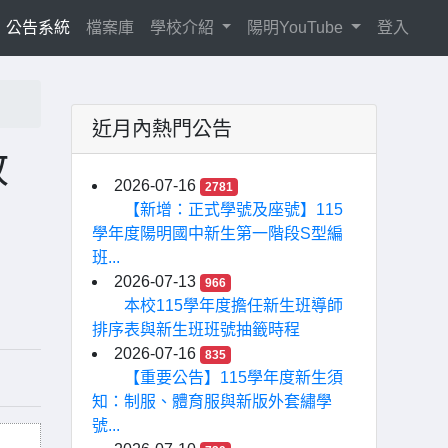
current)
公告系統
檔案庫
學校介紹
陽明YouTube
登入
近月內熱門公告
政
2026-07-16
2781
【新增：正式學號及座號】115
學年度陽明國中新生第一階段S型編
班...
2026-07-13
966
本校115學年度擔任新生班導師
排序表與新生班班號抽籤時程
2026-07-16
835
【重要公告】115學年度新生須
知：制服、體育服與新版外套繡學
號...