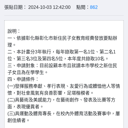
張貼日期： 2024-10-03 12:42:00 點閱：
862
說明：
一、依據彰化縣彰化市新住民子女教育經費發放要點辦
理。
二、本計畫分3年執行，每年錄取第一名1位、第二名1
位、第三名3位及第四名5位，本年度共錄取10名。
三、申請對象：目前設籍本市且就讀本市學校之新住民
子女且為在學學生。
四、申請條件：
(一)發揮服務奉獻、孝行表現、友愛行為或體恤他人等情
懷，對社會風氣有良善影響，足堪楷模者。
(二)具藝術及美感能力，在藝術創作、發表及比賽等方
面，表現優異者。
(三)具運動及體育專長，在校內外體育活動及賽事中，屢
創佳績者。