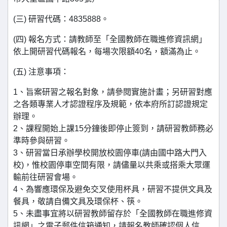
(三) 研習代碼：4835888。
(四) 報名方式：請教師至「全國教師在職進修資訊網」
依上開研習代碼報名，每場次限額40名，額滿為止。
(五) 注意事項：
1、旨案研習之報名對象，請參閱實施計畫；另研習對應
之各類專業人才認證程序及規範，依本府所訂認證規定
辦理。
2、課程開始上課15分鐘後即停止簽到，請研習教師務必
準時參與研習。
3、研習當日承辦學校開放校園停車(請由國中路大門入
校)，惟校園停車空間有限，請儘量以共乘或搭乘大眾運
輸前往研習會場。
4、為響應環保及避免交叉使用杯具，研習不提供文具及
餐具，敬請自備文具及環保杯、筷。
5、未盡事宜將以研習教師留存於「全國教師在職進修資
訊網」之電子郵件信箱通知，請報名教師確認個人信