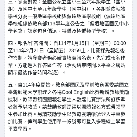
三、參賽對象：全國公私立國小三至六年級學生（國小
組）及國中七至九年級學生（國中組），各組並依就讀
學校分為一般地區學校組與偏遠地區學校組（偏遠地區
學校組係依教育部113學年度公告之「偏遠地區國民中小
學名錄」認定包含偏遠、特偏及極偏類型學校）。
四、報名/作答時間：自114年1月15日（星期三）00:00
至114年2月21日（星期五）23:59止，比賽採先報名後
作答制，請參賽者務必確實填寫報名表，先完成報名作
業，方能進入作答區作答（活動結束時間以平臺之網站
顯示最後作答時間為憑）。
五、自114年度開始，教育部國民及學前教育署委請國立
臺灣師範大學辦理之各場Cool English比賽新增教師獎勵
機制，教師帶領團體報名學生人數達比賽辦法所訂標準
者將予以敘獎，請鼓勵教師踴躍以團體報名方式帶領學
生參加比賽。另請鼓勵學生以教育雲端帳號登入平臺參
加比賽，俾利學生使用單一帳號即可登入多種線上學習
平臺學習。