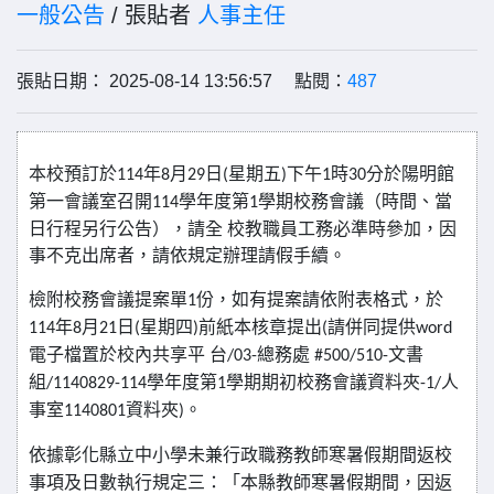
一般公告
/ 張貼者
人事主任
張貼日期： 2025-08-14 13:56:57 點閱：
487
本校預訂於
年
月
日
星期五
下午
時
分於陽明館
114
8
29
(
)
1
30
第一會議室召開
學年度第
學期校務會議（時間、當
114
1
日行程另行公告），請全
校教職員工務必準時參加，因
事不克出席者，請依規定辦理請假手續。
檢附校務會議提案單
份，如有提案請依附表格式，於
1
年
月
日
星期四
前紙本核章提出
請併同提供
114
8
21
(
)
(
word
電子檔置於校內共享平
台
總務處
文書
/03-
#500/510-
組
學年度第
學期期初校務會議資料夾
人
/1140829-114
1
-1/
事室
資料夾
。
1140801
)
依據彰化縣立中小學未兼行政職務教師寒暑假期間返校
事項及日數執行規定三：「本縣教師寒暑假期間，因返