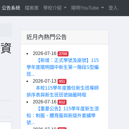
current)
公告系統
檔案庫
學校介紹
陽明YouTube
登入
近月內熱門公告
關資
2026-07-16
2700
【新增：正式學號及座號】115
學年度陽明國中新生第一階段S型編
班...
2026-07-13
951
本校115學年度擔任新生班導師
排序表與新生班班號抽籤時程
2026-07-16
812
【重要公告】115學年度新生須
知：制服、體育服與新版外套繡學
號...