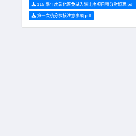
115 學年度彰化區免試入學比序項目積分對照表.pdf
第一次積分檢核注意事項.pdf