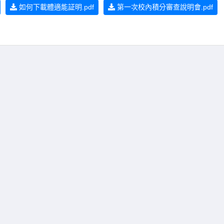
如何下載體適能証明.pdf
第一次校內積分審查說明會.pdf