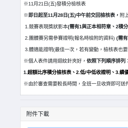
※11月21日(五)發積分檢核表
※
即日起至11月28日(五)中午前交回檢核表，
附
1.
競賽表現獎狀影本
(需有
1
與正本相符章、
2
積分
2.
團體賽另需參賽證明(報名時檢附的資料)
(
需有
3.
體適能證明(最佳一次，若有變動，檢核表也要
※個人表件請用迴紋針夾好，
依照下列順序排列
1.
超額比序積分檢核表、2.低/中低收證明、3.績
※由於審查需要較長時間，全班一旦收齊即可送
附件下載