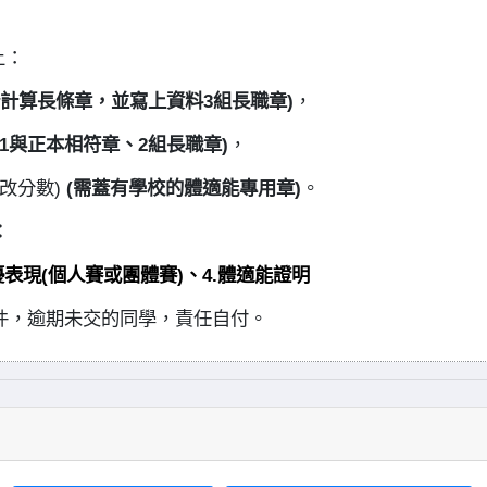
上：
計算長條章，並寫上資料
3
組長職章)
，
1
與正本相符章、
2
組長職章)
，
改分數)
(
需蓋有學校的體適能專用章)
。
：
優表現(個人賽或團體賽)、4.體適能證明
件，逾期未交的同學，責任自付。