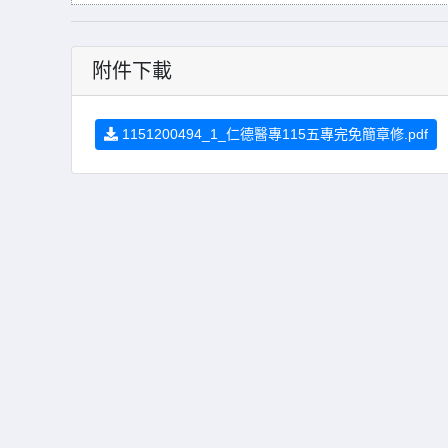
附件下載
1151200494_1_仁德醫專115五專完免簡章修.pdf