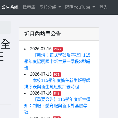
current)
公告系統
檔案庫
學校介紹
陽明YouTube
登入
近月內熱門公告
完全
2026-07-16
2827
正
【新增：正式學號及座號】115
學年度陽明國中新生第一階段S型編
班...
2026-07-13
971
本校115學年度擔任新生班導師
排序表與新生班班號抽籤時程
2026-07-16
848
【重要公告】115學年度新生須
知：制服、體育服與新版外套繡學
號...