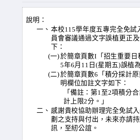
說明：
一、
本校115學年度五專完全免
員會審議通過文字誤植更正及
下：
(一)
於簡章頁數I「招生重要日
5年6月11日(星期五)誤
(二)
於簡章頁數6「積分採計
明欄位加註文字如下：
「備註：第1至2項積分合
計上限2分。」
二、
感謝貴校協助辦理完全免試入
劃之支持與付出，未來亦請持
訊，至紉公誼。